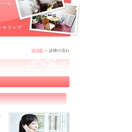
HOME
診療の流れ
に
。