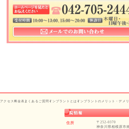
・アクセス
料金表
よくあるご質問
インプラントとは
インプラントのメリット・デメ
〒252-0370
住所
神奈川県相模原市南