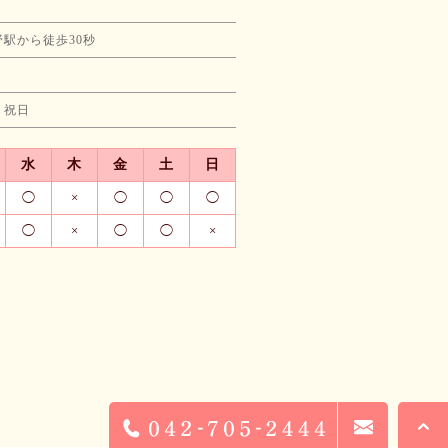
駅から徒歩30秒
・祝日
水
木
金
土
日
◯
×
◯
◯
◯
◯
×
◯
◯
×