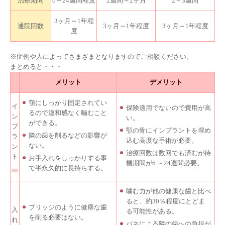
治療期間
6～24週間程度
2週間～2ヶ月
2～3週間
3ヶ月～1年程
通院回数
3ヶ月～1年程度
3ヶ月～1年程度
度
※症例や人によってさまざまとなりますのでご相談ください。
まとめると・・・
メリット
デメリット
顎にしっかり固定されてい
イ
保険適用でないので費用が高
るので違和感なく噛むこと
ン
い。
ができる。
プ
顎の骨にインプラントを埋め
隣の歯を削るなどの影響が
ラ
込む高度な手術が必要。
ない。
ン
治療回数は数回でも済むが待
ト
お手入れをしっかりする事
機期間が6 ～24週間必要。
で半永久的に長持ちする。
噛む力が他の健康な歯と比べ
ると、約30％程度にとどま
ブリッジのように健康な歯
入
る可能性がある。
を削る必要はない。
れ
バネによる隣の歯への負担が