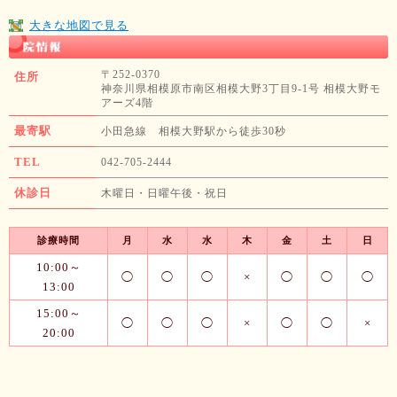
大きな地図で見る
〒252-0370
住所
神奈川県相模原市南区相模大野3丁目9-1号 相模大野モ
アーズ4階
最寄駅
小田急線 相模大野駅から徒歩30秒
TEL
042-705-2444
休診日
木曜日・日曜午後・祝日
診療時間
月
水
水
木
金
土
日
10:00～
◯
◯
◯
×
◯
◯
◯
13:00
15:00～
◯
◯
◯
×
◯
◯
×
20:00