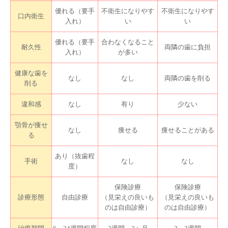
優れる（要手
不衛生になりやす
不衛生になりやす
口内衛生
入れ）
い
い
優れる（要手
合わなくなること
耐久性
両隣の歯に負担
入れ）
が多い
健康な歯を
なし
なし
両隣の歯を削る
削る
違和感
なし
有り
少ない
顎骨が痩せ
なし
痩せる
痩せることがある
る
あり（抜歯程
手術
なし
なし
度）
保険診療
保険診療
診療形態
自由診療
（見栄えの良いも
（見栄えの良いも
のは自由診療）
のは自由診療）