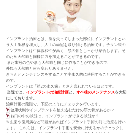
インプラント治療とは、歯を失ってしまった部位にインプラントとい
う人工歯根を埋入し、人工の歯冠を取り付ける治療です。チタン製の
インプラントは生体親和性が高く、顎の骨としっかり結合します。そ
のため天然歯と同様に力を加えることができるのです。
 また歯冠の色や形も天然歯と同じに作ることができるので、
外観も天然歯と何ら変わりありません。
きちんとメンテナンスをすることで半永久的に使用することができる
ので、
インプラントは「第2の永久歯」とさえ言われているほどです。
当院では、
インプラントの治療計画
と、
オペ後のメンテナンス
を大切
にしております。
治療計画の段階で、下記のようにチェックを行います。
健康状態やインプラントを植え込むだけの顎の骨があるか？
お口の中の状態は、インプラントができる状態か？
※虫歯や歯周病など問題があればインプラント手術の前に治療を行い
ます。  これらは、インプラント手術を安全に行えるかのチェックに