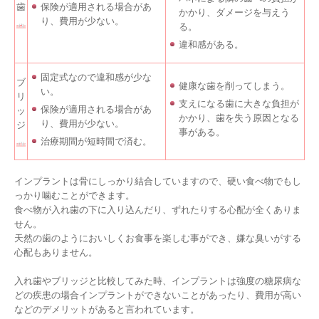
歯
保険が適用される場合があ
かかり、ダメージを与えう
り、費用が少ない。
る。
違和感がある。
固定式なので違和感が少な
ブ
健康な歯を削ってしまう。
い。
リ
支えになる歯に大きな負担が
保険が適用される場合があ
ッ
かかり、歯を失う原因となる
り、費用が少ない。
ジ
事がある。
治療期間が短時間で済む。
インプラントは骨にしっかり結合していますので、硬い食べ物でもし
っかり噛むことができます。
食べ物が入れ歯の下に入り込んだり、ずれたりする心配が全くありま
せん。
天然の歯のようにおいしくお食事を楽しむ事ができ、嫌な臭いがする
心配もありません。
入れ歯やブリッジと比較してみた時、インプラントは強度の糖尿病な
どの疾患の場合インプラントができないことがあったり、費用が高い
などのデメリットがあると言われています。